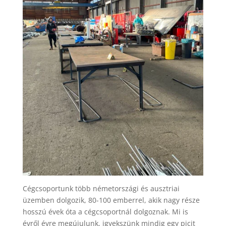
Cégcsoportunk több németországi és ausztriai
üzemben dolgozik, 80-100 emberrel, akik nagy része
hosszú évek óta a cégcsoportnál dolgoznak. Mi is
évről évre megújulunk, igyekszünk mindig egy picit