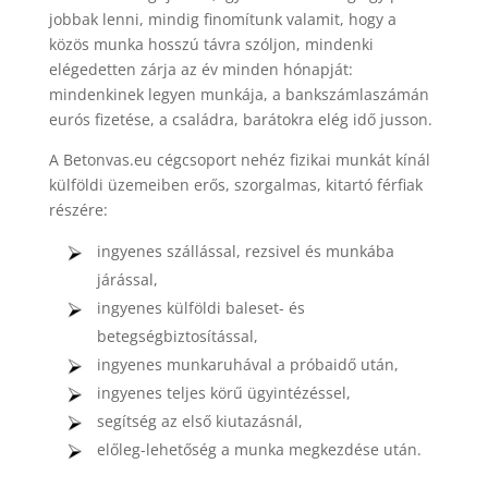
jobbak lenni, mindig finomítunk valamit, hogy a
közös munka hosszú távra szóljon, mindenki
elégedetten zárja az év minden hónapját:
mindenkinek legyen munkája, a bankszámlaszámán
eurós fizetése, a családra, barátokra elég idő jusson.
A Betonvas.eu cégcsoport nehéz fizikai munkát kínál
külföldi üzemeiben erős, szorgalmas, kitartó férfiak
részére:
ingyenes szállással, rezsivel és munkába
járással,
ingyenes külföldi baleset- és
betegségbiztosítással,
ingyenes munkaruhával a próbaidő után,
ingyenes teljes körű ügyintézéssel,
segítség az első kiutazásnál,
előleg-lehetőség a munka megkezdése után.