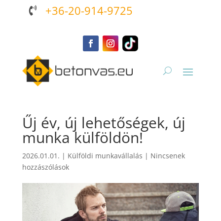
+36-20-914-9725

Űj év, új lehetőségek, új
munka külföldön!
2026.01.01.
|
Külföldi munkavállalás
|
Nincsenek
hozzászólások