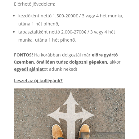
Elérhető jövedelem:
kezdőként nettó 1.500-2000€ / 3 vagy 4 hét munka,
utána 1 hét pihenő,
tapasztaltként nettó 2.000-2700€ / 3 vagy 4 hét
munka, utána 1 hét pihenő.
FONTOS!
Ha korábban dolgoztál már
előre gyártó
üzemben, önállóan tudsz dolgozni gépeken
, akkor
egyedi ajánlat
ot adunk neked!
Leszel az új kollégánk?