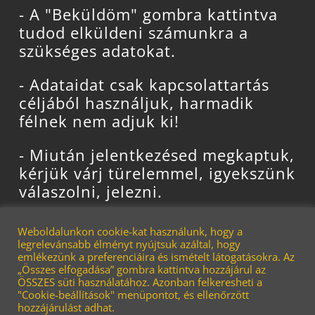
- A "Beküldöm" gombra kattintva
tudod elküldeni számunkra a
szükséges adatokat.
- Adataidat csak kapcsolattartás
céljából használjuk, harmadik
félnek nem adjuk ki!
- Miután jelentkezésed megkaptuk,
kérjük várj türelemmel, igyekszünk
válaszolni, jelezni.
- Ha telefonon is szeretnél
Weboldalunkon cookie-kat használunk, hogy a
érdeklődni, kérjük csak irodánk
legrelevánsabb élményt nyújtsuk azáltal, hogy
emlékezünk a preferenciáira és ismételt látogatásokra. Az
nyitvatartási idejében tedd! H - P.:
„Összes elfogadása” gombra kattintva hozzájárul az
08:00 - 16:00-ig
ÖSSZES süti használatához. Azonban felkeresheti a
"Cookie-beállítások" menüpontot, és ellenőrzött
hozzájárulást adhat.