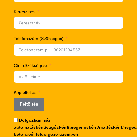
Keresztnév
Telefonszám (Szükséges)
Cím (Szükséges)
Képfeltöltés
Feltöltés
Dolgoztam már
automatásként/vágósként/biegenesként/mattésként/heges
betonacél feldolgozó üzemben