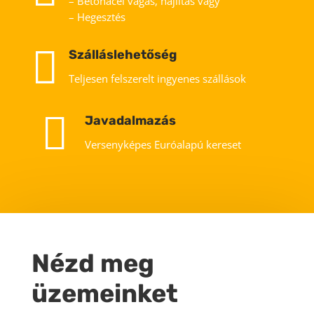
– Betonacél vágás, hajlítás vagy
– Hegesztés

Szálláslehetőség
Teljesen felszerelt ingyenes szállások

Javadalmazás
Versenyképes Euróalapú kereset
Nézd meg
üzemeinket