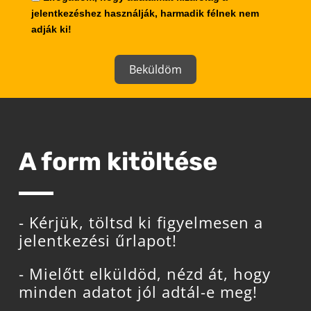
jelentkezéshez használják, harmadik félnek nem
adják ki!
Beküldöm
A form kitöltése
- Kérjük, töltsd ki figyelmesen a
jelentkezési űrlapot!
- Mielőtt elküldöd, nézd át, hogy
minden adatot jól adtál-e meg!