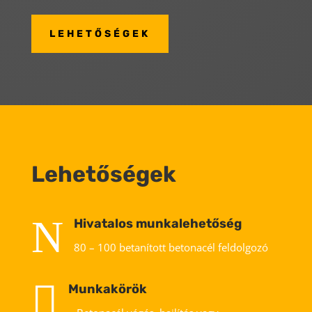
LEHETŐSÉGEK
Lehetőségek
N
Hivatalos munkalehetőség
80 – 100 betanított betonacél feldolgozó

Munkakörök