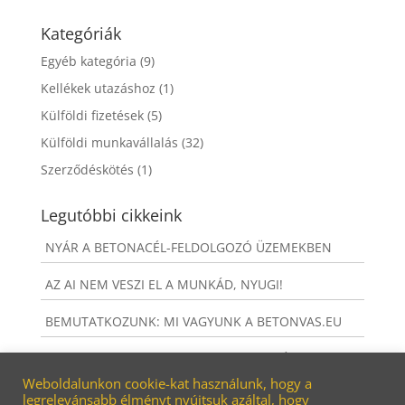
Kategóriák
Egyéb kategória
(9)
Kellékek utazáshoz
(1)
Külföldi fizetések
(5)
Külföldi munkavállalás
(32)
Szerződéskötés
(1)
Legutóbbi cikkeink
NYÁR A BETONACÉL-FELDOLGOZÓ ÜZEMEKBEN
AZ AI NEM VESZI EL A MUNKÁD, NYUGI!
BEMUTATKOZUNK: MI VAGYUNK A BETONVAS.EU
MIT NEM KAPSZ, HA A BETONVAS.EU-NÁL
DOLGOZOL?
Weboldalunkon cookie-kat használunk, hogy a
legrelevánsabb élményt nyújtsuk azáltal, hogy