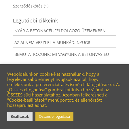
Szerződéskötés
(1)
Legutóbbi cikkeink
NYÁR A BETONACÉL-FELDOLGOZÓ ÜZEMEKBEN
AZ AI NEM VESZI EL A MUNKÁD, NYUGI!
BEMUTATKOZUNK: MI VAGYUNK A BETONVAS.EU
MIT NEM KAPSZ, HA A BETONVAS.EU-NÁL
DOLGOZOL?
Weboldalunkon cookie-kat használunk, hogy a
legrelevánsabb élményt nyújtsuk azáltal, hogy
emlékezünk a preferenciáira és ismételt látogatásokra. Az
A NAGY VISSZATÉRŐK
„Összes elfogadása” gombra kattintva hozzájárul az
ÖSSZES süti használatához. Azonban felkeresheti a
"Cookie-beállítások" menüpontot, és ellenőrzött
hozzájárulást adhat.
2024 - SZ & SZ CONSULTING KFT. - Minden jog
Beállítások
Összes elfogadása
fenntartva -
Adatkezelési tájékoztató