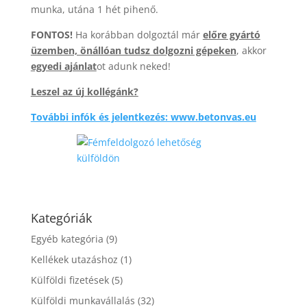
munka, utána 1 hét pihenő.
FONTOS!
Ha korábban dolgoztál már
előre gyártó
üzemben, önállóan tudsz dolgozni gépeken
, akkor
egyedi ajánlat
ot adunk neked!
Leszel az új kollégánk?
További infók és jelentkezés: www.betonvas.eu
Kategóriák
Egyéb kategória
(9)
Kellékek utazáshoz
(1)
Külföldi fizetések
(5)
Külföldi munkavállalás
(32)