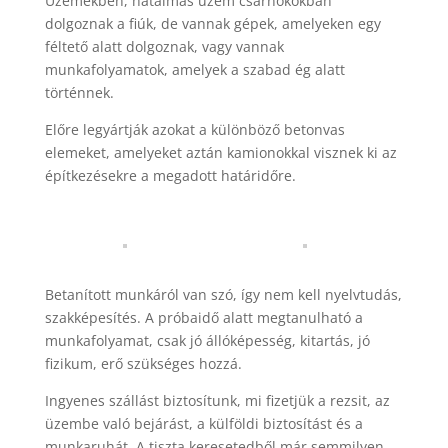
Üzemekben, hatalmas üzem csarnokokban
dolgoznak a fiúk, de vannak gépek, amelyeken egy
féltető alatt dolgoznak, vagy vannak
munkafolyamatok, amelyek a szabad ég alatt
történnek.
Előre legyártják azokat a különböző betonvas
elemeket, amelyeket aztán kamionokkal visznek ki az
építkezésekre a megadott határidőre.
Betanított munkáról van szó, így nem kell nyelvtudás,
szakképesítés. A próbaidő alatt megtanulható a
munkafolyamat, csak jó állóképesség, kitartás, jó
fizikum, erő szükséges hozzá.
Ingyenes szállást biztosítunk, mi fizetjük a rezsit, az
üzembe való bejárást, a külföldi biztosítást és a
munkaruhát. A tiszta keresetedből már semmilyen