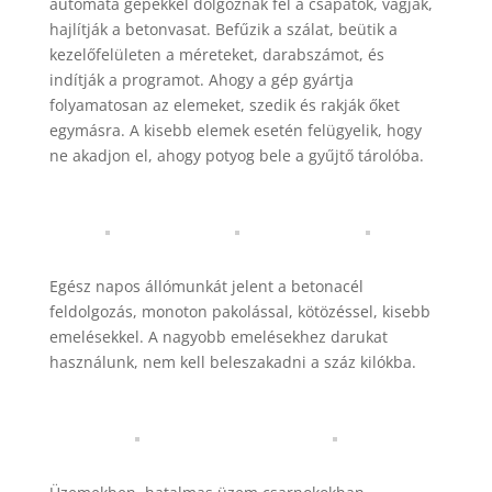
automata gépekkel dolgoznak fel a csapatok, vágják,
hajlítják a betonvasat. Befűzik a szálat, beütik a
kezelőfelületen a méreteket, darabszámot, és
indítják a programot. Ahogy a gép gyártja
folyamatosan az elemeket, szedik és rakják őket
egymásra. A kisebb elemek esetén felügyelik, hogy
ne akadjon el, ahogy potyog bele a gyűjtő tárolóba.
Egész napos állómunkát jelent a betonacél
feldolgozás, monoton pakolással, kötözéssel, kisebb
emelésekkel. A nagyobb emelésekhez darukat
használunk, nem kell beleszakadni a száz kilókba.