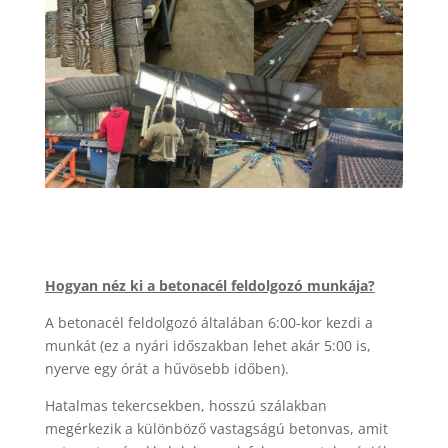
Hogyan néz ki a betonacél feldolgozó munkája?
A betonacél feldolgozó általában 6:00-kor kezdi a
munkát (ez a nyári időszakban lehet akár 5:00 is,
nyerve egy órát a hűvösebb időben).
Hatalmas tekercsekben, hosszú szálakban
megérkezik a különböző vastagságú betonvas, amit