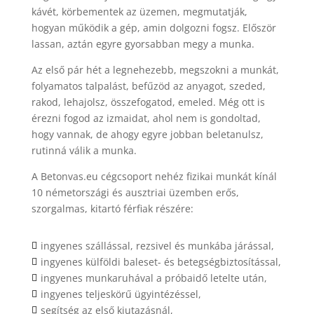
kávét, körbementek az üzemen, megmutatják,
hogyan működik a gép, amin dolgozni fogsz. Először
lassan, aztán egyre gyorsabban megy a munka.
Az első pár hét a legnehezebb, megszokni a munkát,
folyamatos talpalást, befűzöd az anyagot, szeded,
rakod, lehajolsz, összefogatod, emeled. Még ott is
érezni fogod az izmaidat, ahol nem is gondoltad,
hogy vannak, de ahogy egyre jobban beletanulsz,
rutinná válik a munka.
A Betonvas.eu cégcsoport nehéz fizikai munkát kínál
10 németországi és ausztriai üzemben erős,
szorgalmas, kitartó férfiak részére:
ingyenes szállással, rezsivel és munkába járással,

ingyenes külföldi baleset- és betegségbiztosítással,

ingyenes munkaruhával a próbaidő letelte után,

ingyenes teljeskörű ügyintézéssel,

segítség az első kiutazásnál,
