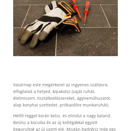
Vasárnap este megérkezel az ingyenes szállásra,
elfoglalod a helyed, kipakolsz (saját ruhát,
élelmiszert, tisztálkodószereket, ágyneműhuzatot,
alap konyhai szettedet, próbaidőre munkaruhát).
Hétfő reggel korán kelsz, és elindul a nagy kaland.
Beülsz a kocsiba és az új kollégákkal együtt
begurultok az új üzem elé. Miután bedobsz még egy