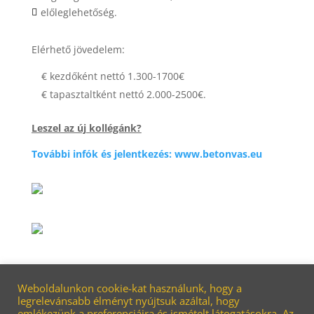
előleglehetőség.

Elérhető jövedelem:
€ kezdőként nettó 1.300-1700€
€ tapasztaltként nettó 2.000-2500€.
Leszel az új kollégánk?
További infók és jelentkezés: www.betonvas.eu
Weboldalunkon cookie-kat használunk, hogy a
legrelevánsabb élményt nyújtsuk azáltal, hogy
emlékezünk a preferenciáira és ismételt látogatásokra. Az