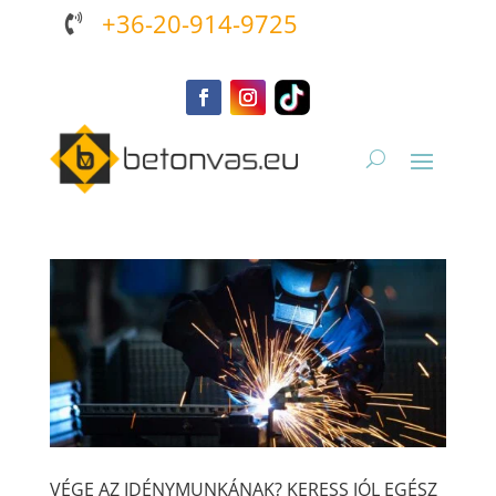
+36-20-914-9725

VÉGE AZ IDÉNYMUNKÁNAK? KERESS JÓL EGÉSZ