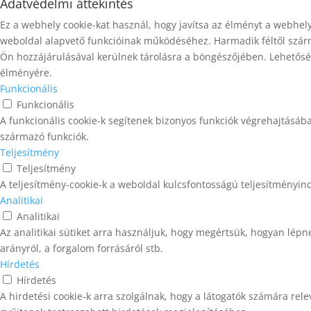
Adatvédelmi áttekintés
Ez a webhely cookie-kat használ, hogy javítsa az élményt a webhel
weboldal alapvető funkcióinak működéséhez. Harmadik féltől szárm
Ön hozzájárulásával kerülnek tárolásra a böngészőjében. Lehetősége
élményére.
Funkcionális
Funkcionális
A funkcionális cookie-k segítenek bizonyos funkciók végrehajtásáb
származó funkciók.
Teljesítmény
Teljesítmény
A teljesítmény-cookie-k a weboldal kulcsfontosságú teljesítményin
Analitikai
Analitikai
Az analitikai sütiket arra használjuk, hogy megértsük, hogyan lépne
arányról, a forgalom forrásáról stb.
Hírdetés
Hírdetés
A hirdetési cookie-k arra szolgálnak, hogy a látogatók számára rel