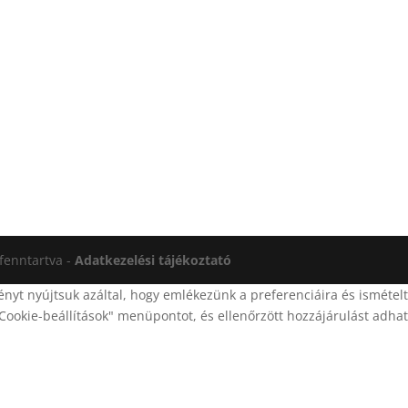
fenntartva -
Adatkezelési tájékoztató
yt nyújtsuk azáltal, hogy emlékezünk a preferenciáira és ismételt
Cookie-beállítások" menüpontot, és ellenőrzött hozzájárulást adhat