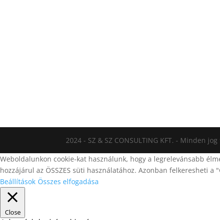
2024 - SZ & SZ CONSULTING KFT. - Minden jog 
Weboldalunkon cookie-kat használunk, hogy a legrelevánsabb élmén
hozzájárul az ÖSSZES süti használatához. Azonban felkeresheti a "
Beállítások
Összes elfogadása
Close