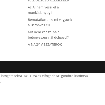
FELDOLGOZÓ ÜZEMEKBEN
Az AI nem veszi el a
munkád, nyugi!
Bemutatkozunk: mi vagyunk
a Betonvas.eu
Mit nem kapsz, ha a
betonvas.eu-nál dolgozol?
A NAGY VISSZATÉRŐK
 látogatásokra. Az „Összes elfogadása” gombra kattintva
.