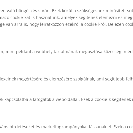
yen való böngészés során. Ezek közül a szükségesnek minősített süt
azó cookie-kat is használunk, amelyek segítenek elemezni és megér
 van arra is, hogy leiratkozzon ezekről a cookie-król. De ezen cook
an, mint például a webhely tartalmának megosztása közösségi média
dexeinek megértésére és elemzésére szolgálnak, ami segít jobb felh
k kapcsolatba a látogatók a weboldallal. Ezek a cookie-k segítenek i
eváns hirdetéseket és marketingkampányokat lássanak el. Ezek a coo