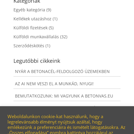
Kategóriák
Egyéb kategória
(9)
Kellékek utazáshoz
(1)
Külföldi fizetések
(5)
Külföldi munkavállalás
(32)
Szerződéskötés
(1)
Legutóbbi cikkeink
NYÁR A BETONACÉL-FELDOLGOZÓ ÜZEMEKBEN
AZ AI NEM VESZI EL A MUNKÁD, NYUGI!
BEMUTATKOZUNK: MI VAGYUNK A BETONVAS.EU
MIT NEM KAPSZ, HA A BETONVAS.EU-NÁL
DOLGOZOL?
Weboldalunkon cookie-kat használunk, hogy a
legrelevánsabb élményt nyújtsuk azáltal, hogy
emlékezünk a preferenciáira és ismételt látogatásokra. Az
A NAGY VISSZATÉRŐK
„Összes elfogadása” gombra kattintva hozzájárul az