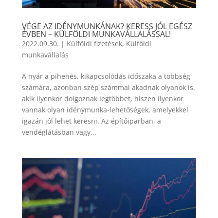
VÉGE AZ IDÉNYMUNKÁNAK? KERESS JÓL EGÉSZ
ÉVBEN – KÜLFÖLDI MUNKAVÁLLALÁSSAL!
2022.09.30.
|
Külföldi fizetések
,
Külföldi
munkavállalás
A nyár a pihenés, kikapcsolódás időszaka a többség
számára, azonban szép számmal akadnak olyanok is,
akik ilyenkor dolgoznak legtöbbet, hiszen ilyenkor
vannak olyan idénymunka-lehetőségek, amelyekkel
igazán jól lehet keresni. Az építőiparban, a
vendéglátásban vagy...