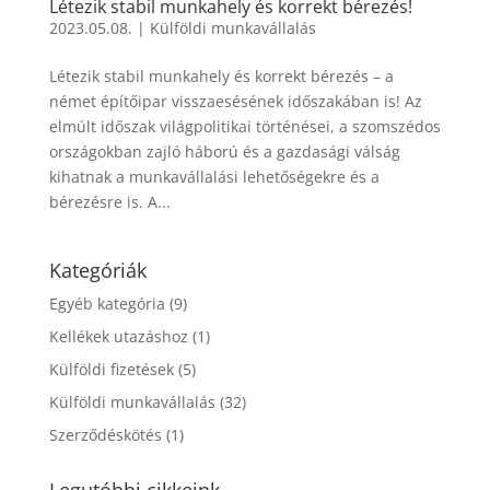
Létezik stabil munkahely és korrekt bérezés!
2023.05.08.
|
Külföldi munkavállalás
Létezik stabil munkahely és korrekt bérezés – a
német építőipar visszaesésének időszakában is! Az
elmúlt időszak világpolitikai történései, a szomszédos
országokban zajló háború és a gazdasági válság
kihatnak a munkavállalási lehetőségekre és a
bérezésre is. A...
Kategóriák
Egyéb kategória
(9)
Kellékek utazáshoz
(1)
Külföldi fizetések
(5)
Külföldi munkavállalás
(32)
Szerződéskötés
(1)