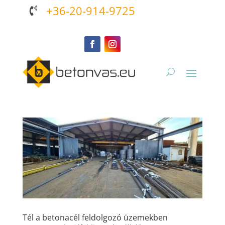
+36-20-914-9725

Tél a betonacél feldolgozó üzemekben