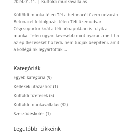
2024.01.11.
|
Külföldi munkavállalás
Külföldi munka télen Tél a betonacél üzem udvarán
Betonacél feldolgozás télen Téli üzemudvar
Cégcsoportunknál a téli hónapokban is folyik a
munka. Télen ugyan kevesebb mint nyáron, mert ha
az építkezéseket hó fedi, nem tudják beépíteni, amit
a kollégáink legyártottak....
Kategóriák
Egyéb kategória
(9)
Kellékek utazáshoz
(1)
Külföldi fizetések
(5)
Külföldi munkavállalás
(32)
Szerződéskötés
(1)
Legutóbbi cikkeink