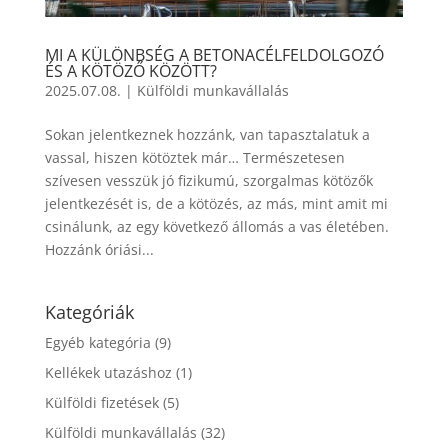
MI A KÜLÖNBSÉG A BETONACÉLFELDOLGOZÓ
ÉS A KÖTÖZŐ KÖZÖTT?
2025.07.08.
|
Külföldi munkavállalás
Sokan jelentkeznek hozzánk, van tapasztalatuk a
vassal, hiszen kötöztek már… Természetesen
szívesen vesszük jó fizikumú, szorgalmas kötözők
jelentkezését is, de a kötözés, az más, mint amit mi
csinálunk, az egy következő állomás a vas életében.
Hozzánk óriási...
Kategóriák
Egyéb kategória
(9)
Kellékek utazáshoz
(1)
Külföldi fizetések
(5)
Külföldi munkavállalás
(32)