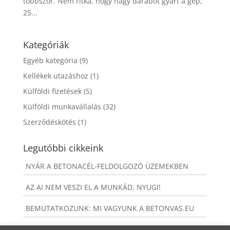
többször. Nem ritka, hogy nagy darabot gyárt a gép,
25...
Kategóriák
Egyéb kategória
(9)
Kellékek utazáshoz
(1)
Külföldi fizetések
(5)
Külföldi munkavállalás
(32)
Szerződéskötés
(1)
Legutóbbi cikkeink
NYÁR A BETONACÉL-FELDOLGOZÓ ÜZEMEKBEN
AZ AI NEM VESZI EL A MUNKÁD, NYUGI!
BEMUTATKOZUNK: MI VAGYUNK A BETONVAS.EU
MIT NEM KAPSZ, HA A BETONVAS.EU-NÁL